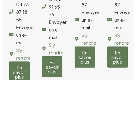
04 73
87
87
91 65
87 18
Envoyer
Envoyer
76
55
un e-
un e-
Envoyer
Envoyer
mail
mail
un e-
un e-
S'y
S'y
mail
mail
rendre
rendre
S'y
S'y
rendre
En
En
savoir
savoir
rendre
plus
plus
En
savoir
En
plus
savoir
plus