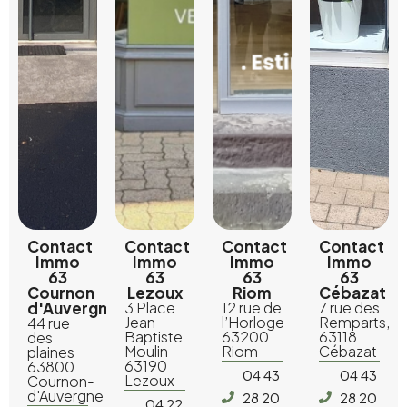
Contact
Contact
Contact
Contact
Immo
Immo
Immo
Immo
63
63
63
63
Cournon
Lezoux
Riom
Cébazat
d'Auvergne
3 Place
12 rue de
7 rue des
Jean
l’Horloge
Remparts,
44 rue
Baptiste
63200
63118
des
Moulin
Riom
Cébazat
plaines
63190
63800
04 43
04 43
Lezoux
Cournon-
d'Auvergne
28 20
28 20
04 22