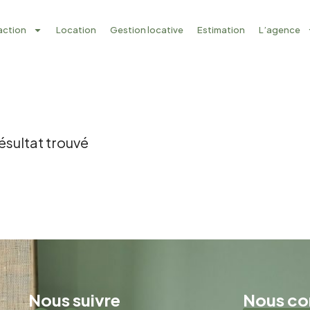
action
Location
Gestion locative
Estimation
L’agence
ésultat trouvé
Nous suivre
Nous co