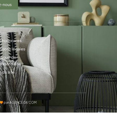
z-nous
 honoraires
tions légales
itique de
fidentialité
n du site
par AGENCE DA'COM