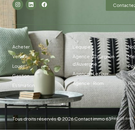
Contacte
Acheter
L'équipe
Nos
Vendre
Agence : Courgnon
Men
d'Auvergne
Louer
Pol
Agence : Lezoux
con
Gestion
Agence : Riom
Pla
Estimation
Tous droits réservés © 2026 Contact immo 63
Réalisé avec